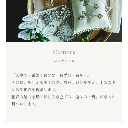
Costume
コスチューム
「人生で一番輝く瞬間に、最愛の一着を」。
その願いを叶える感度の高い衣裳サロンを揃え、
上質なド
レスや和装を提案します。
花嫁の魅力を最大限に引き立てる「運命の一着」がきっと
見つかります。