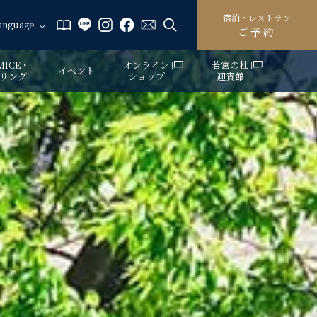
宿泊・レストラン
anguage
ご予約
ICE・
オンライン
若宮の杜
イベント
リング
ショップ
迎賓館