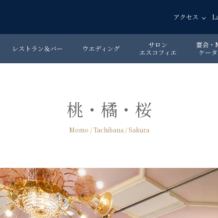
アクセス
L
サロン
宴会・M
レストラン＆バー
ウエディング
エスコフィエ
ケータ
桃・橘・桜
Momo / Tachibana / Sakura