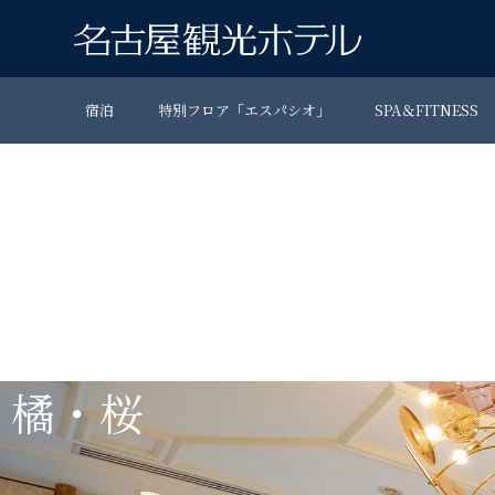
宿泊
特別フロア「エスパシオ」
SPA＆FITNESS
橘・桜