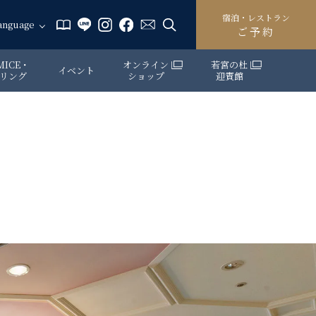
宿泊・レストラン
anguage
ご予約
ICE・
オンライン
若宮の杜
イベント
リング
ショップ
迎賓館