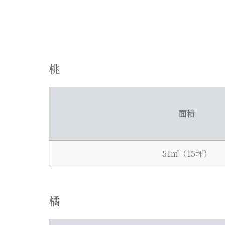
桃
面積
51㎡（15坪）
橘