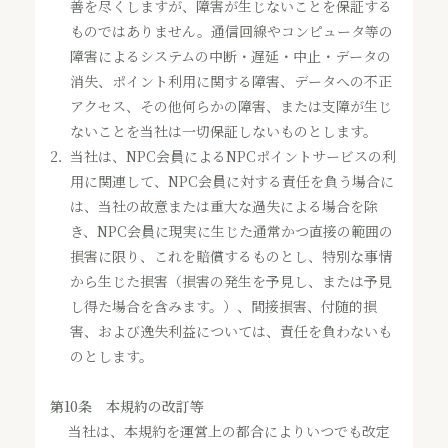
善を尽くしますが、障害が生じないことを保証する
ものではありません。通信回線やコンピュータ等の
障害によるシステムの中断・遅延・中止・データの
消失、ポイント利用に関する障害、データへの不正
アクセス、その他何らかの障害、または支障が生じ
ないことを当社は一切保証しないものとします。
2．
当社は、NPC会員によるNPCポイントサービスの利
用に関連して、NPC会員に対する責任を負う場合に
は、当社の故意または重大な過失による場合を除
き、NPC会員に現実に生じた通常かつ直接の範囲の
損害に限り、これを賠償するものとし、特別な事情
から生じた損害（損害の発生を予見し、または予見
し得た場合を含みます。）、間接損害、付随的損
害、および逸失利益については、責任を負わないも
のとします。
第10条 本規約の改訂等
当社は、本規約を運営上の都合によりいつでも改定