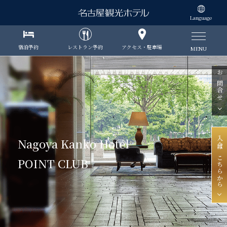
Language
宿泊予約
レストラン予約
アクセス・駐車場
MENU
お問合せ
入会はこちらから
Nagoya Kanko Hotel
POINT CLUB