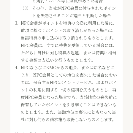
る規約・ルール等に違反があった場合
（3）
その他、当社がNPC会員に付与されたポイン
トを失効させることが適当と判断した場合
3．
NPC会員がポイントを特典の交換に利用した後に、
前項に基づくポイントの取り消しがあった場合は、
当該特典の申し込みは取り消されるものとします。
NPC会員は、すでに特典を受領している場合には、
ただちに当社に対し特典の返還、または特典に相当
する金額の支払いを行うものとします。
4．
NPCならびにKMCからの退会、または除名などに
より、NPC会員としての地位を喪失した場合におい
ては、保有するNPCポイントサービス、およびポイ
ントの利用に関する一切の権利を失うものとし、再
度NPC会員となった場合でも、当該地位の喪失前に
保有していたポイントを引き継ぐことはできないも
のとします。また、当該地位の喪失にともなって当
社に対し何らの請求権も取得しないものとします。