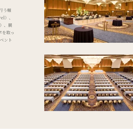
が行う報
vel）、
n）、展
文字を取っ
ベント