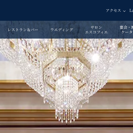
アクセス
L
サロン
宴会・M
レストラン＆バー
ウエディング
エスコフィエ
ケータ