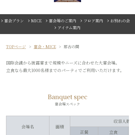
宴会プラン
MICE
宴会場のご案内
フロア案内
お別れの会
アイテム案内
TOPページ
宴会・MICE
那古の間
国際会議から披露宴まで規模やニーズに合わせた大宴会場。
立食なら最大1000名様までのパーティでご利用いただけます。
Banquet spec
宴会場スペック
収容人数（
会場名
面積
正餐
立食