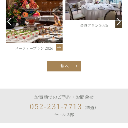
会食プラン 2026
～若宮の杜 
ご祈祷付会食プ
ープラン 2026
一覧へ
お電話でのご予約・お問合せ
052-231-7713
（直通）
セールス部