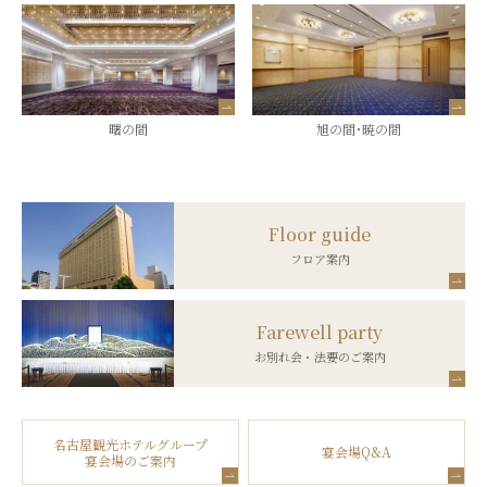
曙の間
旭の間･暁の間
Floor guide
フロア案内
Farewell party
お別れ会・法要のご案内
名古屋観光ホテルグループ
宴会場Q&A
宴会場のご案内