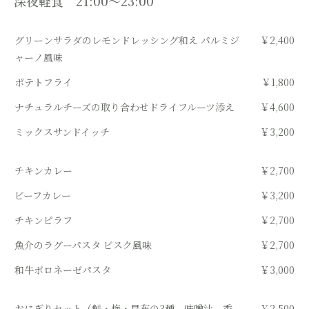
深夜軽食 21:00～23:00
グリーンサラダのレモンドレッシング和え パルミジ
￥2,400
ャーノ風味
ポテトフライ
￥1,800
ナチュラルチーズの取り合わせドライフルーツ添え
￥4,600
ミックスサンドイッチ
￥3,200
チキンカレー
￥2,700
ビーフカレー
￥3,200
チキンピラフ
￥2,700
魚介のラグーパスタ ビスク風味
￥2,700
和牛ボロネーゼパスタ
￥3,000
おにぎりセット（鮭・梅・昆布の3種、味噌汁、香
￥2,500