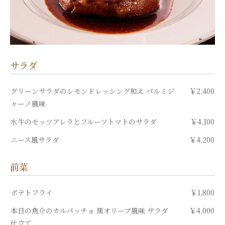
サラダ
グリーンサラダのレモンドレッシング和え パルミジ
￥2,400
ャーノ風味
水牛のモッツアレラとフルーツトマトのサラダ
￥4,100
ニース風サラダ
￥4,200
前菜
ポテトフライ
￥1,800
本日の魚介のカルパッチョ 黒オリーブ風味 サラダ
￥4,000
仕立て