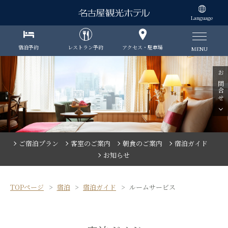
Language
宿泊予約
レストラン予約
アクセス・駐車場
MENU
お問合せ
ご宿泊プラン
客室のご案内
朝食のご案内
宿泊ガイド
お知らせ
TOPページ
宿泊
宿泊ガイド
ルームサービス