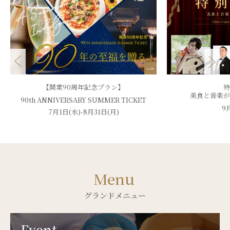
【開業90周年記念プラン】
特
美食と音楽が
90th ANNIVERSARY SUMMER TICKET
9
7月1日(水)-8月31日(月)
Menu
グランドメニュー
Event