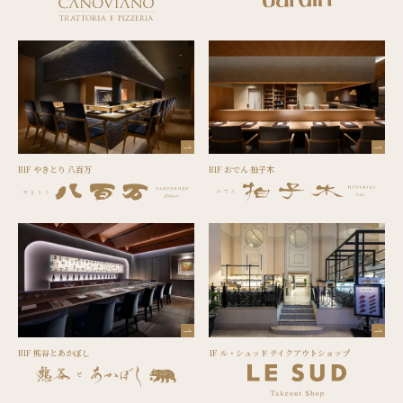
B1F やきとり 八百万
B1F おでん 拍子木
B1F 熊谷とあかぼし
1F ル・シュッド テイクアウトショップ