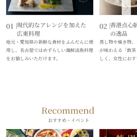
現代的なアレンジを加えた
香港点心
01
02
広東料理
の逸品
地元・愛知県の新鮮な食材をふんだんに使
蒸し物や焼き物、
用し、名古屋ではめずらしい海鮮活魚料理
が味わえる「飲茶
をお愉しみいただけます。
しく、女性におす
Recommend
おすすめ・イベント