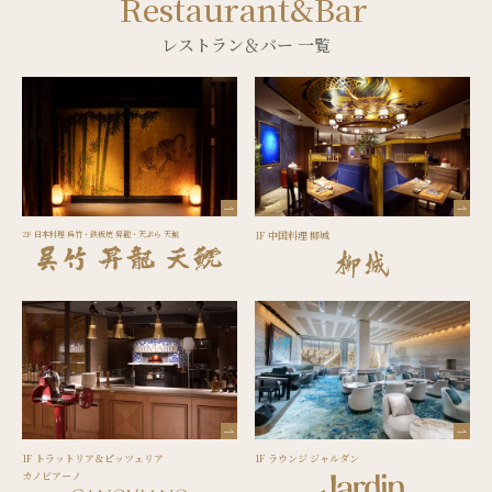
Restaurant&Bar
レストラン＆バー 一覧
2F 日本料理 呉竹・鉄板焼 昇龍・天ぷら 天鯱
1F 中国料理 柳城
1F トラットリア＆ピッツェリア
1F ラウンジ ジャルダン
カノビアーノ