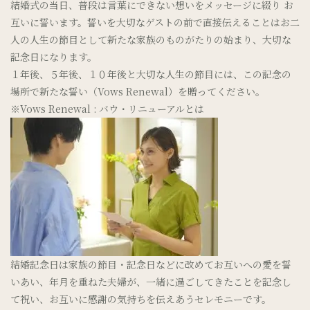
結婚式の当日、普段は言葉にできない想いをメッセージに綴り お
互いに誓います。誓いを大切なゲストの前で直接伝えることはお二
人の人生の節目として新たな家族のものがたりの始まり、大切な
記念日になります。
１年後、５年後、１０年後と大切な人生の節目には、この記念の
場所で新たな誓い（Vows Renewal）を贈ってください。
※Vows Renewal : バウ・リニューアルとは
結婚記念日は家族の節目・記念日などに改めてお互いへの愛を誓
いあい、年月を重ねた夫婦が、一緒に過ごしてきたことを記念し
て祝い、お互いに感謝の気持ちを伝えあうセレモニーです。