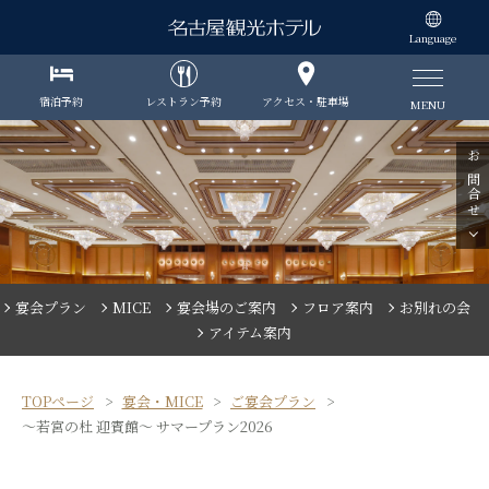
Language
宿泊予約
レストラン予約
アクセス・駐車場
MENU
お問合せ
宴会プラン
MICE
宴会場のご案内
フロア案内
お別れの会
アイテム案内
TOPページ
宴会・MICE
ご宴会プラン
～若宮の杜 迎賓館～ サマープラン2026