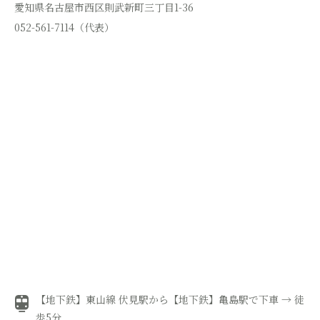
愛知県名古屋市西区則武新町三丁目1-36
052-561-7114（代表）
【地下鉄】東山線 伏見駅から【地下鉄】亀島駅で下車 → 徒
歩5分