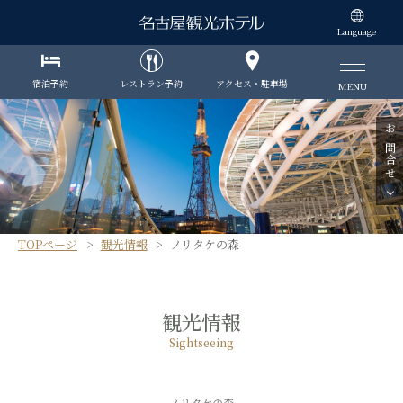
Language
宿泊予約
レストラン予約
アクセス・駐車場
MENU
お問合せ
TOPページ
観光情報
ノリタケの森
観光情報
Sightseeing
ノリタケの森