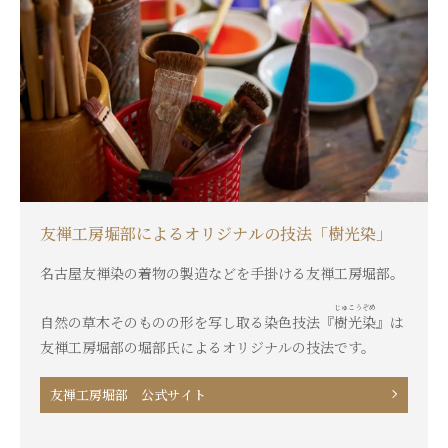
友禅工房堀部によるオリジナルの技法「樹光染」
名古屋友禅染の着物の製造などを手掛ける友禅工房堀部。
じゅこうぞめ
自然の草木そのものの形を写し取る染色技法『
樹光染
』は
友禅工房堀部の堀部氏によるオリジナルの技法です。
友禅工房堀部 公式サイト