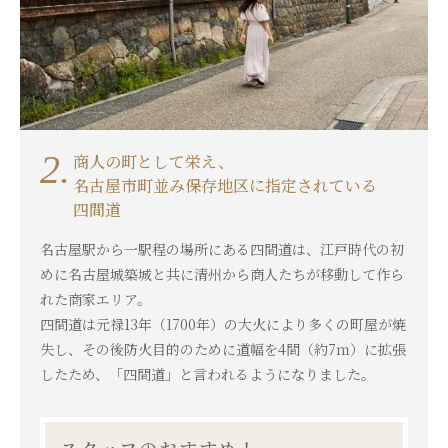
2.
商人の町として栄え、
名古屋市町並み保存地区に指定されている
四間道
名古屋駅から一駅程の場所にある四間道は、江戸時代の初
めに名古屋城築城と共に清州から商人たちが移動して作ら
れた商家エリア。
四間道は元禄13年（1700年）の大火により多くの町屋が焼
失し、その後防火目的のために道幅を4間（約7ｍ）に拡張
したため、「四間道」と言われるようになりました。
スタッフのおすすめ！