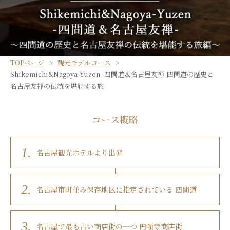
TOPページ
観光モデルコース
Shikemichi&Nagoya-Yuzen -四間道＆名古屋友禅-四間道の歴史と
名古屋友禅の伝統を堪能する旅
コース概略
1.
名古屋観光ホテルより出発
2.
名古屋市町並み保存地区に指定されている 四間道
3.
名古屋で最も古い商店街の一つ 円頓寺商店街