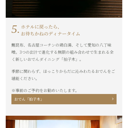
5.
ホテルに戻ったら、
お待ちかねのディナータイム
鰹昆布、名古屋コーチンの鶏白湯、そして愛知の八丁味
噌。3つの出汁で進化する無限の組み合わせで生まれる全
く新しいおでんダイニング「拍子木」。
季節に関わらず、ほっこりからだに沁みわたるおでんをご
堪能ください。
※事前のご予約をお勧めいたします。
おでん「拍子木」