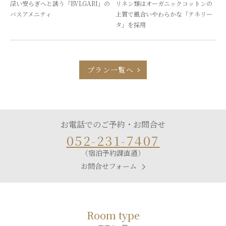
ご
深い安らぎへと誘う「BVLGARI」の
リネン類はオーガニックコットンの
に
バスアメニティ
上質で風合いやわらかな「テネリー
タ」を採用
プラン一覧へ
お電話でのご予約・お問合せ
052-231-7407
（宿泊予約課直通）
お問合せフォーム
Room type