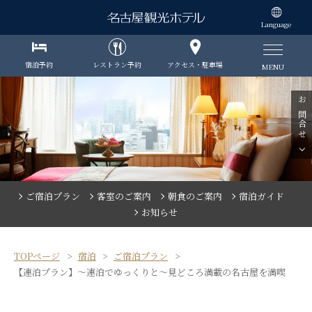
Language
宿泊予約
レストラン予約
アクセス・駐車場
MENU
お問合せ
ご宿泊プラン
客室のご案内
朝食のご案内
宿泊ガイド
お知らせ
TOPページ
宿泊
ご宿泊プラン
【連泊プラン】～連泊でゆっくりと～見どころ満載の名古屋を満喫