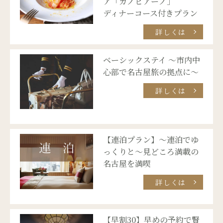
ア「カノビアーノ」
ディナーコース付きプラン
詳しくは
ベーシックステイ ～市内中
心部で名古屋旅の拠点に～
詳しくは
【連泊プラン】～連泊でゆ
っくりと～見どころ満載の
名古屋を満喫
詳しくは
【早割30】早めの予約で賢