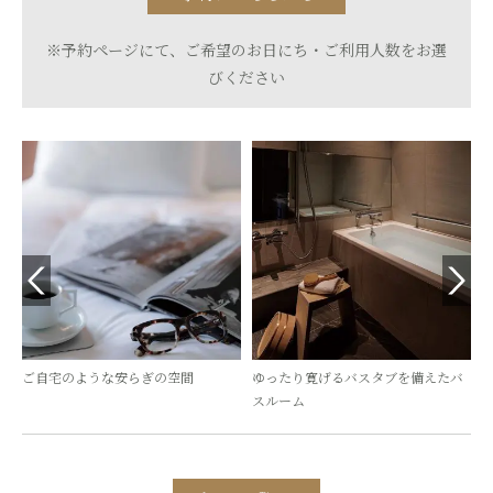
※予約ページにて、ご希望のお日にち・ご利用人数をお選
びください
楽
ご自宅のような安らぎの空間
ゆったり寛げるバスタブを備えたバ
スルーム