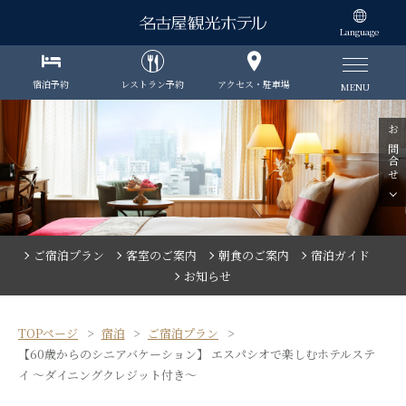
Language
宿泊予約
レストラン予約
アクセス・駐車場
MENU
お問合せ
ご宿泊プラン
客室のご案内
朝食のご案内
宿泊ガイド
お知らせ
TOPページ
宿泊
ご宿泊プラン
【60歳からのシニアバケーション】 エスパシオで楽しむホテルステ
イ ～ダイニングクレジット付き～