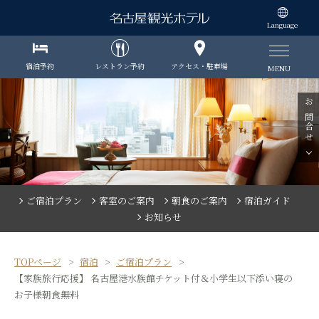
Language
宿泊予約
レストラン予約
アクセス・駐車場
MENU
お問合せ
ご宿泊プラン
客室のご案内
朝食のご案内
宿泊ガイド
お知らせ
TOPページ
宿泊
ご宿泊プラン
【家族旅行応援】 名古屋港水族館チケット付＆小学生以下添い寝の
お子様朝食無料