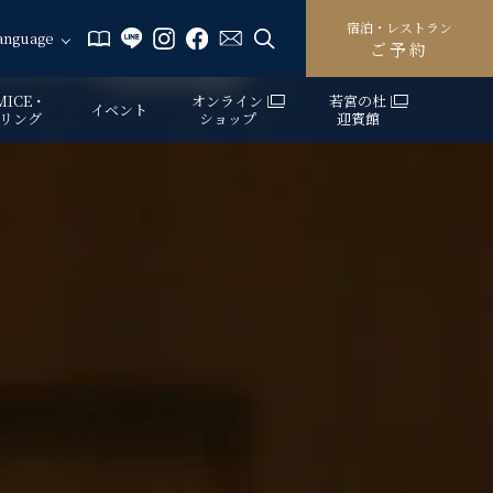
宿泊・レストラン
anguage
ご予約
ICE・
オンライン
若宮の杜
イベント
リング
ショップ
迎賓館